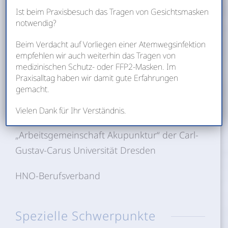
Ist beim Praxisbesuch das Tragen von Gesichtsmasken
2011
notwendig?
Weiterbildung und Erlangung des
Beim Verdacht auf Vorliegen einer Atemwegsinfektion
Zertifikates „Audiologie/Neurootologie (BV
empfehlen wir auch weiterhin das Tragen von
medizinischen Schutz- oder FFP2-Masken. Im
HNO)“
Praxisalltag haben wir damit gute Erfahrungen
gemacht.
Mitgliedschaften
Vielen Dank für Ihr Verständnis.
„Arbeitsgemeinschaft Akupunktur“ der Carl-
Gustav-Carus Universität Dresden
HNO-Berufsverband
Spezielle Schwerpunkte