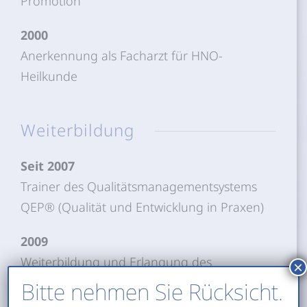
Promotion
2000
Anerkennung als Facharzt für HNO-
Heilkunde
Weiterbildung
Seit 2007
Trainer des Qualitätsmanagementsystems
QEP® (Qualität und Entwicklung in Praxen)
2009
Weiterbildung und Erlangung des
×
Zertifikates „Psychosomatische
Bitte nehmen Sie Rücksicht.
Grundversorgung“